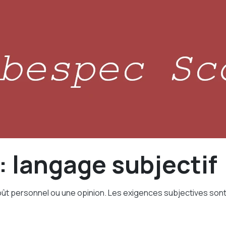
: langage subjectif
t personnel ou une opinion. Les exigences subjectives sont dif