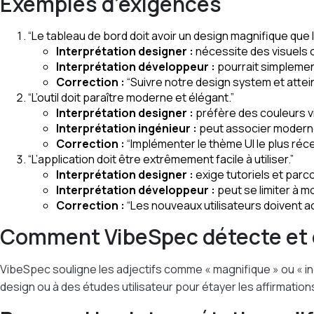
Exemples d’exigences
“Le tableau de bord doit avoir un design magnifique que l
Interprétation designer :
nécessite des visuels 
Interprétation développeur :
pourrait simplemen
Correction :
“Suivre notre design system et attein
“L’outil doit paraître moderne et élégant.”
Interprétation designer :
préfère des couleurs v
Interprétation ingénieur :
peut associer moderne
Correction :
“Implémenter le thème UI le plus ré
“L’application doit être extrêmement facile à utiliser.”
Interprétation designer :
exige tutoriels et parco
Interprétation développeur :
peut se limiter à 
Correction :
“Les nouveaux utilisateurs doivent a
Comment VibeSpec détecte et 
VibeSpec souligne les adjectifs comme « magnifique » ou « i
design ou à des études utilisateur pour étayer les affirmation