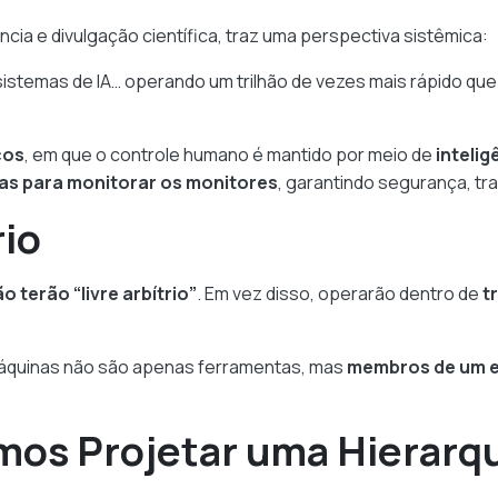
cia e divulgação científica, traz uma perspectiva sistêmica:
 sistemas de IA… operando um trilhão de vezes mais rápido q
cos
, em que o controle humano é mantido por meio de
inteli
mas para monitorar os monitores
, garantindo segurança, t
rio
o terão “livre arbítrio”
. Em vez disso, operarão dentro de
t
áquinas não são apenas ferramentas, mas
membros de um e
mos Projetar uma Hierarq