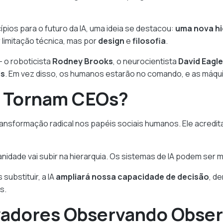
ípios para o futuro da IA, uma ideia se destacou:
uma nova hi
limitação técnica, mas por
design
e
filosofia
.
— o roboticista
Rodney Brooks
, o neurocientista
David Eagl
is
. Em vez disso, os humanos estarão no comando, e as máqui
 Tornam CEOs?
transformação radical nos papéis sociais humanos. Ele acredi
dade vai subir na hierarquia. Os sistemas de IA podem ser m
substituir, a IA
ampliará nossa capacidade de decisão
, d
s.
vadores Observando Obse