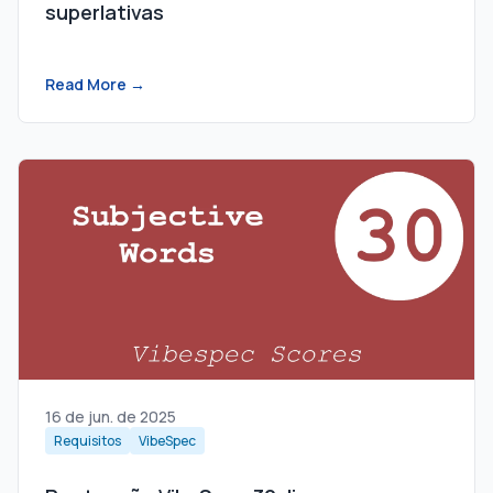
superlativas
Read More →
16 de jun. de 2025
Requisitos
VibeSpec