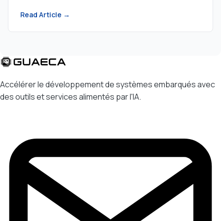
entraîne des améliorations mesurables des taux
de bugs, des délais de livraison et des coûts de
Read Article →
développement.
Accélérer le développement de systèmes embarqués avec
des outils et services alimentés par l'IA.