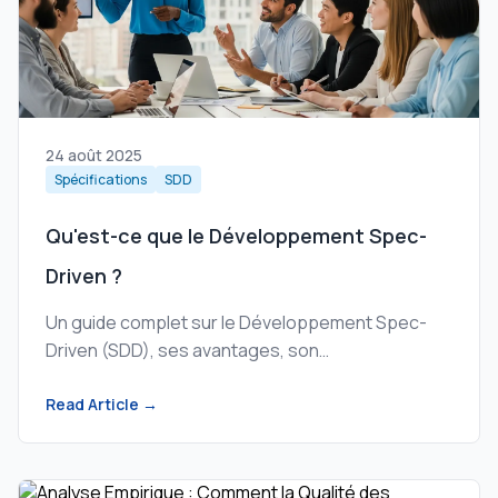
24 août 2025
Spécifications
SDD
Qu'est-ce que le Développement Spec-
Driven ?
Un guide complet sur le Développement Spec-
Driven (SDD), ses avantages, son
fonctionnement et pourquoi il est crucial pour
l'ingénierie logicielle moderne et l'activation des
Read Article →
agents IA.