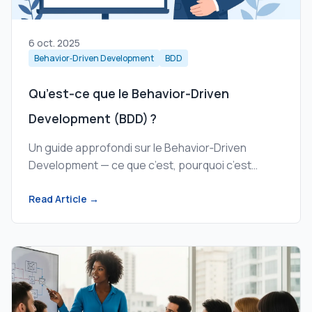
6 oct. 2025
Behavior‑Driven Development
BDD
Qu’est‑ce que le Behavior‑Driven
Development (BDD) ?
Un guide approfondi sur le Behavior‑Driven
Development — ce que c’est, pourquoi c’est
important, comment ça fonctionne et quand
l’utiliser.
Read Article →