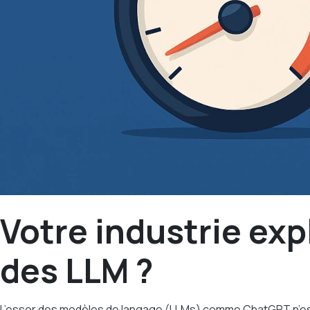
Votre industrie exp
des LLM ?
L’essor des modèles de langage (LLMs) comme ChatGPT n’est p