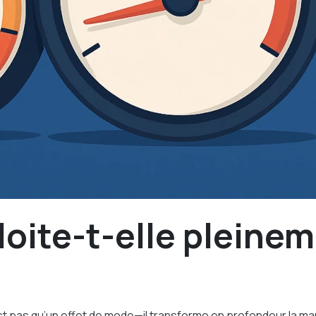
loite-t-elle pleine
as qu’un effet de mode—il transforme en profondeur la manièr