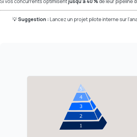
Si vos concurrents optimisent
jusqu’à 40 %
de leur pipeline
💡
Suggestion :
Lancez un projet pilote interne sur l’a