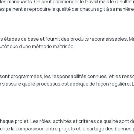
 manquants. On peut commencer le travail mais le résultat n’e
es peinent à reproduire la qualité car chacun agit à sa manièr
s étapes de base et fournit des produits reconnaissables. Mais l
utôt que d’une méthode maîtrisée.
ches sont programmées, les responsabilités connues, et les res
 s’assure que le processus est appliqué de façon régulière. 
haque projet. Les rôles, activités et critères de qualité sont
cilite la comparaison entre projets et le partage des bonnes p