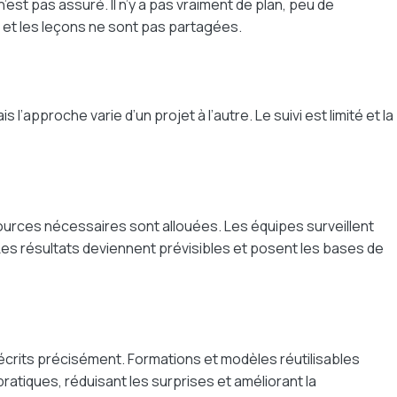
st pas assuré. Il n’y a pas vraiment de plan, peu de
e et les leçons ne sont pas partagées.
’approche varie d’un projet à l’autre. Le suivi est limité et la
sources nécessaires sont allouées. Les équipes surveillent
Les résultats deviennent prévisibles et posent les bases de
 décrits précisément. Formations et modèles réutilisables
ratiques, réduisant les surprises et améliorant la